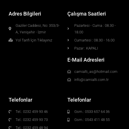
Adres Bilgileri
Çalışma Saatleri
Gaziler Caddesi, No: 353/3-
Pazartesi - Cuma : 08.30 -
A, Yenişehir - İzmir
18.00
Yol Tarifi İçin Tıklayınız
Cumartesi : 08.30 - 16.00
Pazar : KAPALI
E-Mail Adresleri
camialti_as@hotmail.com
info@camialti.com.tr
Telefonlar
Telefonlar
Tel.: 0232 459 93 46
Gsm.: 0533 657 64 36
Tel.: 0232 459 93 73
Gsm.: 0543 411 48 55
Tel.: 0232 459 48 94