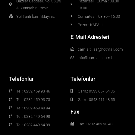
Gaziler Caddesi, No: 353/3-
Pazartesi - Cuma : 08.30 -
A, Yenişehir - İzmir
18.00
Yol Tarifi İçin Tıklayınız
Cumartesi : 08.30 - 16.00
Pazar : KAPALI
E-Mail Adresleri
camialti_as@hotmail.com
info@camialti.com.tr
Telefonlar
Telefonlar
Tel.: 0232 459 93 46
Gsm.: 0533 657 64 36
Tel.: 0232 459 93 73
Gsm.: 0543 411 48 55
Tel.: 0232 459 48 94
Fax
Tel.: 0232 449 64 98
Fax.: 0232 459 93 48
Tel.: 0232 449 64 99