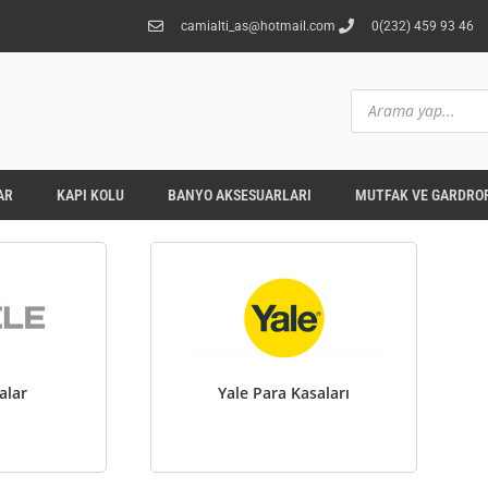
camialti_as@hotmail.com
0(232) 459 93 46
AR
KAPI KOLU
BANYO AKSESUARLARI
MUTFAK VE GARDROP
alar
Yale Para Kasaları