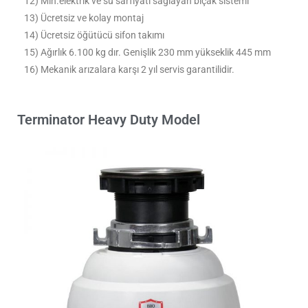
12) Min.elektrik ve su sarfiyatı sağlayan bıçak sistemi
13) Ücretsiz ve kolay montaj
14) Ücretsiz öğütücü sifon takımı
15) Ağırlık 6.100 kg dır. Genişlik 230 mm yükseklik 445 mm
16) Mekanik arızalara karşı 2 yıl servis garantilidir.
Terminator Heavy Duty Model