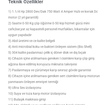
Teknik Özellikler
1) 1.1/4 Hp 2800 Dev/Dak 750 Watt 4 Amper Hızlı ve kıvrak Dc
motor (2 yıl garantili)
2) Saatte 0-50 Kg çöp öğütme 0-50 kişi hizmet gücü mini
cafe,bar,yat az kapasiteli personel mutfakları, lokantalar için
uygun yapıdadır
3) Abd üretimi ve ce kalite belgeli
4) Anti microbial koku ve bakteri önleyen sistem (Bio Shell)
5) 304 kalite paslanmaz çelik iç döner disk ve dış bıçak
6) Cihazın içine atılmaması gereken l cisimlere karşı çöp giriş
ağzına ilave edilmiş koruyucu mıknatıs takviyesi
7) Paslanmaya ve çürümeye karşı sınırsız gövde garantisi
8) Cihazın içine atılmaması gereken sert cisimlere karşı motorun
yanmasını önleyen emniyet termiği
9) Ultra Ses izolasyonu
10) Suya ve toza karşı motor izolasyonu
11) Bulaşık makinası girişi