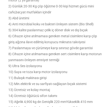
motor (2 yıl garantili)
2) Günlük 20-30 Kg çöp öğütme 0-30 kişi hizmet gücü mini
cafe,bar,yat mutfakları içindir
3) Abd üretimi
4) Anti microbial koku ve bakteri önleyen sistem (Bio Shell)
5) 304 kalite paslanmaz çelik iç döner disk ve dış bıçak
6) Cihazın içine atılmaması gereken metal cisimlere karşı çöp
giriş ağzına ilave edilmiş koruyucu mıknatıs takviyesi
7) Paslanmaya ve çürümeye karşı sınırsız gövde garantisi
8) Cihazın içine atılmaması gereken sert cisimlere karşı motorun
yanmasını önleyen emniyet termiği
9) Ultra Ses izolasyonu
10) Suya ve toza karşı motor izolasyonu
11) Bulaşık makinası girişi
12) Min.elektrik ve su sarfiyatı sağlayan bıçak sistemi
13) Ücretsiz ve kolay montaj
14) Ücretsiz öğütücü sifon takımı
15) Ağırlık 4,900 kg dır.Genişlik 220 mmYükseklik 410 mm