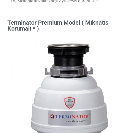
16) Mekanik arızalar karşı 2 yıl servis garantilidir
Terminator Premium Model ( Mıknatıs
Korumalı * )