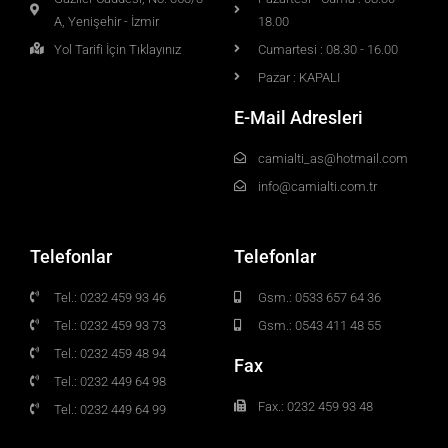
A, Yenişehir - İzmir
18.00
Yol Tarifi İçin Tıklayınız
Cumartesi : 08.30 - 16.00
Pazar : KAPALI
E-Mail Adresleri
camialti_as@hotmail.com
info@camialti.com.tr
Telefonlar
Telefonlar
Tel.: 0232 459 93 46
Gsm.: 0533 657 64 36
Tel.: 0232 459 93 73
Gsm.: 0543 411 48 55
Tel.: 0232 459 48 94
Fax
Tel.: 0232 449 64 98
Fax.: 0232 459 93 48
Tel.: 0232 449 64 99