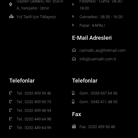
Gaziler Caddesi, No: 353/3-
Pazartesi - Cuma : 08.30 -
A, Yenişehir - İzmir
18.00
Yol Tarifi İçin Tıklayınız
Cumartesi : 08.30 - 16.00
Pazar : KAPALI
E-Mail Adresleri
camialti_as@hotmail.com
info@camialti.com.tr
Telefonlar
Telefonlar
Tel.: 0232 459 93 46
Gsm.: 0533 657 64 36
Tel.: 0232 459 93 73
Gsm.: 0543 411 48 55
Tel.: 0232 459 48 94
Fax
Tel.: 0232 449 64 98
Fax.: 0232 459 93 48
Tel.: 0232 449 64 99