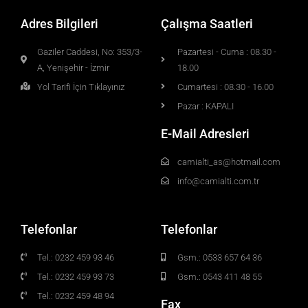
Adres Bilgileri
Çalışma Saatleri
Gaziler Caddesi, No: 353/3-
Pazartesi - Cuma : 08.30 -
A, Yenişehir - İzmir
18.00
Yol Tarifi İçin Tıklayınız
Cumartesi : 08.30 - 16.00
Pazar : KAPALI
E-Mail Adresleri
camialti_as@hotmail.com
info@camialti.com.tr
Telefonlar
Telefonlar
Tel.: 0232 459 93 46
Gsm.: 0533 657 64 36
Tel.: 0232 459 93 73
Gsm.: 0543 411 48 55
Tel.: 0232 459 48 94
Fax