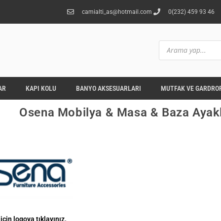
camialti_as@hotmail.com
0(232) 459 93 46
AR
KAPI KOLU
BANYO AKSESUARLARI
MUTFAK VE GARDROP
Osena Mobilya & Masa & Baza Ayakl
 için logoya tıklayınız.