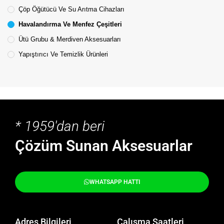
Çöp Öğütücü Ve Su Arıtma Cihazları
Havalandırma Ve Menfez Çeşitleri
Ütü Grubu & Merdiven Aksesuarları
Yapıştırıcı Ve Temizlik Ürünleri
* 1959'dan beri
Çözüm Sunan Aksesuarlar
WHATSAPP HATTI
Adres Bilgileri
Çalışma Saatleri