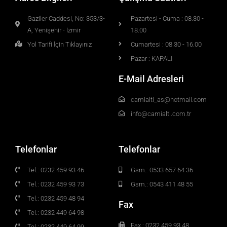
Gaziler Caddesi, No: 353/3-
Pazartesi - Cuma : 08.30 -
A, Yenişehir - İzmir
18.00
Yol Tarifi İçin Tıklayınız
Cumartesi : 08.30 - 16.00
Pazar : KAPALI
E-Mail Adresleri
camialti_as@hotmail.com
info@camialti.com.tr
Telefonlar
Telefonlar
Tel.: 0232 459 93 46
Gsm.: 0533 657 64 36
Tel.: 0232 459 93 73
Gsm.: 0543 411 48 55
Tel.: 0232 459 48 94
Fax
Tel.: 0232 449 64 98
Fax.: 0232 459 93 48
Tel.: 0232 449 64 99