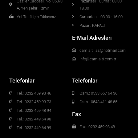
Gaziler Caddesi, No: 353/3-
Pazartesi - Cuma : 08.30 -
A, Yenişehir - İzmir
18.00
Yol Tarifi İçin Tıklayınız
Cumartesi : 08.30 - 16.00
Pazar : KAPALI
E-Mail Adresleri
camialti_as@hotmail.com
info@camialti.com.tr
Telefonlar
Telefonlar
Tel.: 0232 459 93 46
Gsm.: 0533 657 64 36
Tel.: 0232 459 93 73
Gsm.: 0543 411 48 55
Tel.: 0232 459 48 94
Fax
Tel.: 0232 449 64 98
Fax.: 0232 459 93 48
Tel.: 0232 449 64 99