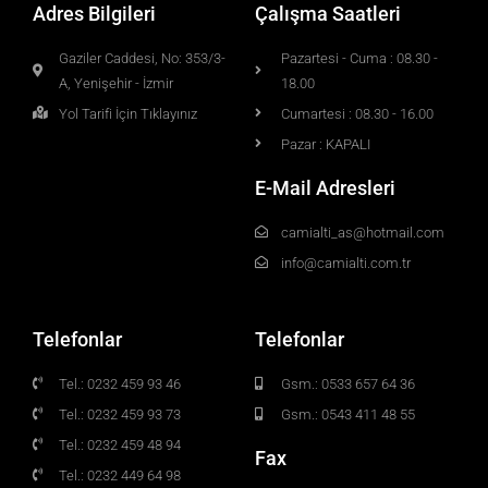
Adres Bilgileri
Çalışma Saatleri
Gaziler Caddesi, No: 353/3-
Pazartesi - Cuma : 08.30 -
A, Yenişehir - İzmir
18.00
Yol Tarifi İçin Tıklayınız
Cumartesi : 08.30 - 16.00
Pazar : KAPALI
E-Mail Adresleri
camialti_as@hotmail.com
info@camialti.com.tr
Telefonlar
Telefonlar
Tel.: 0232 459 93 46
Gsm.: 0533 657 64 36
Tel.: 0232 459 93 73
Gsm.: 0543 411 48 55
Tel.: 0232 459 48 94
Fax
Tel.: 0232 449 64 98